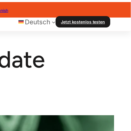
nish
Deutsch
Jetzt kostenlos testen
pdate