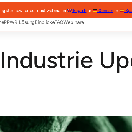
egister now for our next webinar in
English
or
German
or
Spa
me
PPWR Lösung
Einblicke
FAQ
Webinare
Industrie U