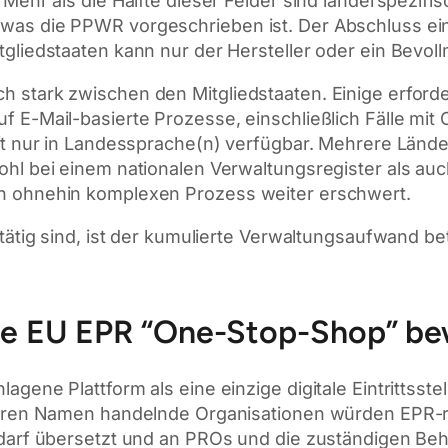
 Mehr als die Hälfte dieser Felder sind länderspezifi
was die PPWR vorgeschrieben ist. Der Abschluss ein
tgliedstaaten kann nur der Hersteller oder ein Bevol
 stark zwischen den Mitgliedstaaten. Einige erforde
 E-Mail-basierte Prozesse, einschließlich Fälle mit
ft nur in Landessprache(n) verfügbar. Mehrere Länder
hl bei einem nationalen Verwaltungsregister als auch
n ohnehin komplexen Prozess weiter erschwert.
tätig sind, ist der kumulierte Verwaltungsaufwand bet
e EU EPR “One-Stop-Shop” bew
gene Plattform als eine einzige digitale Eintrittsste
 deren Namen handelnde Organisationen würden EPR-r
edarf übersetzt und an PROs und die zuständigen Be