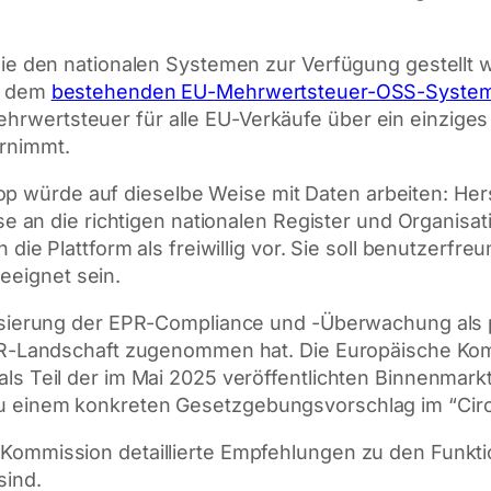
die den nationalen Systemen zur Verfügung gestellt 
ht dem
bestehenden EU-Mehrwertsteuer-OSS-Syste
wertsteuer für alle EU-Verkäufe über ein einziges O
rnimmt.
würde auf dieselbe Weise mit Daten arbeiten: Hers
ese an die richtigen nationalen Register und Organisa
die Plattform als freiwillig vor. Sie soll benutzerfreu
eignet sein.
lisierung der EPR-Compliance und -Überwachung als p
EPR-Landschaft zugenommen hat. Die Europäische Kommi
ls Teil der im Mai 2025 veröffentlichten Binnenmark
u einem konkreten Gesetzgebungsvorschlag im “Circ
Kommission detaillierte Empfehlungen zu den Funktio
sind.