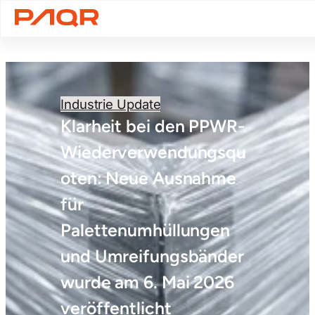
Industrie Update
Klarheit bei den PPWR-
Wiederverwendungsqu
oten: Neue Ausnahme
für
Palettenumhüllungen
und Umreifungsbänder
wurde am 6. Mai 2026
veröffentlicht