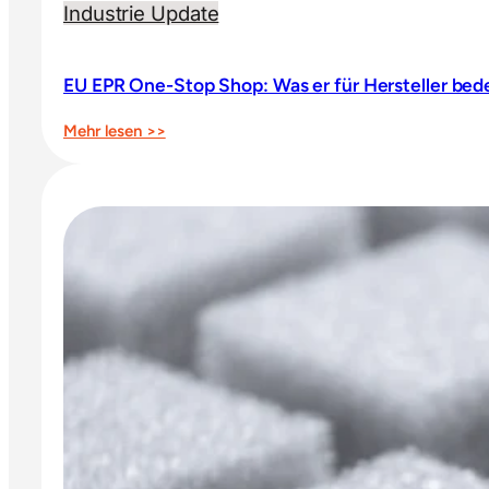
Industrie Update
EU EPR One-Stop Shop: Was er für Hersteller bed
:
Mehr lesen >>
EU
EPR
One-
Stop
Shop:
Was
er
für
Hersteller
bedeutet