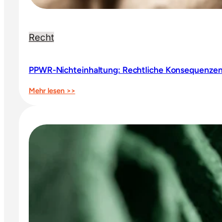
Recht
PPWR-Nichteinhaltung: Rechtliche Konsequenzen 
:
Mehr lesen >>
PPWR-
Nichteinhaltung:
Rechtliche
Konsequenzen
entlang
der
Lieferkette