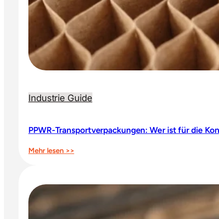
Industrie Guide
PPWR-Transportverpackungen: Wer ist für die Kon
:
Mehr lesen >>
PPWR-
Transportverpackungen:
Wer
ist
für
die
Konformitätserklärung