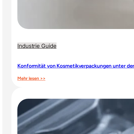
Industrie Guide
Konformität von Kosmetikverpackungen unter de
:
Mehr lesen >>
Konformität
von
Kosmetikverpackungen
unter
der
PPWR:
Was
Beauty-
und