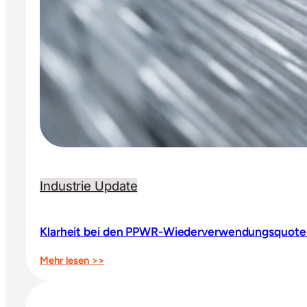
Industrie Update
Klarheit bei den PPWR-Wiederverwendungsquoten
:
Mehr lesen >>
Klarheit
bei
den