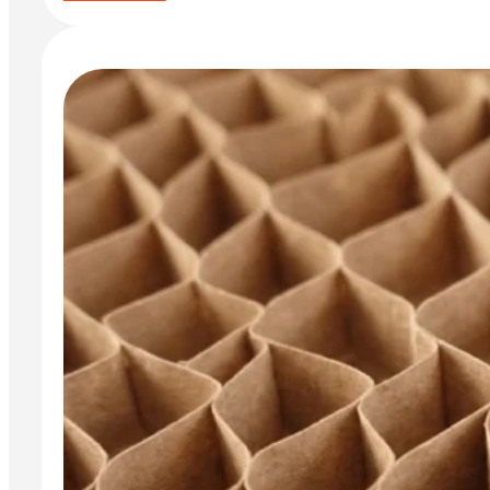
PPWR-
Aussetzung
der
Bevollmächtigten-
Pflicht:
ENVI-
Entwurf